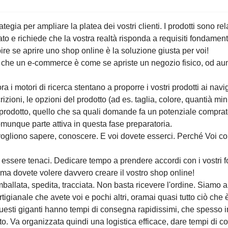
strategia per ampliare la platea dei vostri clienti. I pro
sso importante, che va ponderato e richiede che la vostra 
e i nostri consigli e leggete questo articolo per capire se
conto che un e-commerce è come se apriste un negozio fi
corre dedicargli tempo e cura!
ncora i motori di ricerca stentano a proporre i vostri pro
i, inserire le descrizioni, le opzioni del prodotto (ad es. 
presente che il vero conoscitore del prodotto, quello ch
r invogliarlo all'acquisto, siete voi. Quindi dovrete ess
vono, vogliono sapere, conoscere. E voi dovete esserci. Per
 la scelta migliore.
ete essere tenaci. Dedicare tempo a prendere accordi con
nata la vetrina...insomma dovete volere davvero creare il
 imballata, spedita, tracciata. Non basta ricevere l'ordi
vo il prodotto esclusivo, artigianale che avete voi e pochi