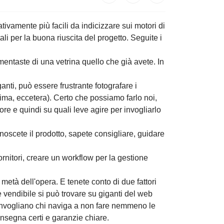
dotti sono relativamente più facili da
realtà risponda a requisiti fondamentali
 aprire uno shop online è la soluzione
sico, od aumentaste di una vetrina
dotti ai naviganti, può essere frustrante
taglia, colore, quantià minima, eccetera).
e sa quali domande fa un potenziale
ere comunque parte attiva in questa fase
ché Voi conoscete il prodotto, sapete
 i vostri fornitori, creare un workflow
 vostro shop online!
ne. Siamo a metà dell'opera. E tenete
 altri, oramai quasi tutto ciò che è