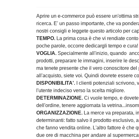
Aprire un e-commerce può essere un'ottima 
indicizzare sui motori di ricerca. E' un pa
per la buona riuscita del progetto. Seguit
giusta per voi!
TEMPO.
La prima cosa è che vi rendiate 
quello che già avete. In poche parole, oc
VOGLIA.
Specialmente all'inizio, quando a
fotografare i prodotti, preparare le immagin
Certo che possiamo farlo noi, ma tenete 
compratore e quindi su quali leve agire pe
preparatoria.
DISPONIBILITA'.
I clienti potenziali scri
consigliare, guidare l'utente indeciso verso
DETERMINAZIONE.
Ci vuole tempo, e dov
per la gestione dell'ordine, tenere aggior
ORGANIZZAZIONE.
La merce va preparata,
conto di due fattori determinanti: fatto sal