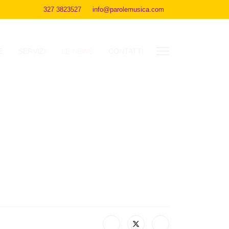
327 3823527
info@parolemusica.com
E
SERVIZI
LE NEWS
CONTATTI